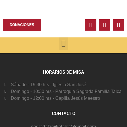
DONACIONES
HORARIOS DE MISA
Sábado - 19:30 hrs - Iglesia San José
Domingo - 10:30 hrs - Parroquia Sagrada Familia Talca
Domingo - 12:00 hrs - Capilla Jesús Maestro
CONTACTO
sagradafamiliatalca@gmail.com